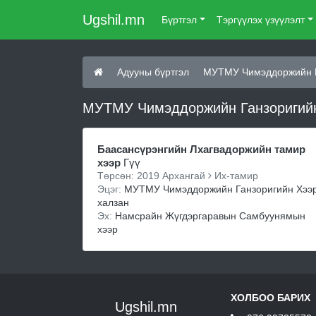
Ugshil.mn
Бүртгэл
Тэргүүлэх үзүүлэлт
Адууны бүртгэл
МУТМУ Чимэддоржийн Г
МУТМУ Чимэддоржийн Ганзоригийн 
Баасансүрэнгийн Лхагвадоржийн тамир
хээр
Гүү
Төрсөн: 2019 Архангай
Их-тамир
Эцэг:
МУТМУ Чимэддоржийн Ганзоригийн Хээ
халзан
Эх:
Намсрайн Жүгдэргаравын Самбуунямын
хээр
ХОЛБОО БАРИХ
Ugshil.mn