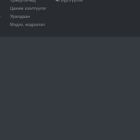
Үржүүлэгчид
Бүртгүүлэх
Цахим хээлтүүлэг
Уралдаан
т
Мэдээ, мэдээлэл