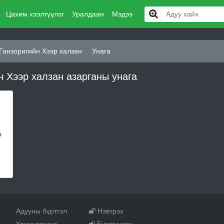
Цахим хээлтүүлэг
Уралдаан
Мэдээ
анзоригийн Хээр халзан
Унага
Хээр халзан азарганы унага
р
Адууны бүртгэл
Нэвтрэх