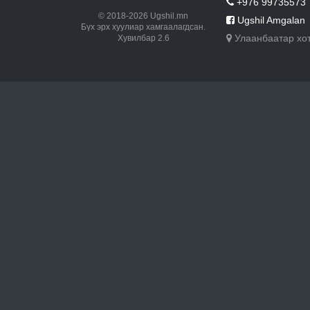
+976 99735573
© 2018-2026 Ugshil.mn
Ugshil Amgalan
Бүх эрх хуулиар хамгаалагдсан.
Улаанбаатар хо
Хувилбар 2.6