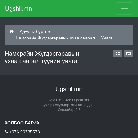
Ugshil.mn
Адууны бүртгэл
Намсрайн Жүгдэргаравын ухаа саарал
Унага
Намсрайн Жүгдэргаравын
ухаа саарал гүүний унага
Ugshil.mn
© 2018-2026 Ugshil.mn
Бүх эрх хуулиар хамгаалагдсан.
Хувилбар 2.6
ХОЛБОО БАРИХ
+976 99735573