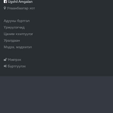
Ugshil Amgalan
Улаанбаатар хот
Адууны бүртгэл
Үржүүлэгчид
Цахим хээлтүүлэг
Уралдаан
Мэдээ, мэдээлэл
Нэвтрэх
Бүртгүүлэх