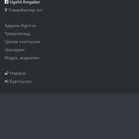
Ugshil Amgalan
Улаанбаатар хот
Адууны бүртгэл
Үржүүлэгчид
Цахим хээлтүүлэг
Уралдаан
Мэдээ, мэдээлэл
Нэвтрэх
Бүртгүүлэх