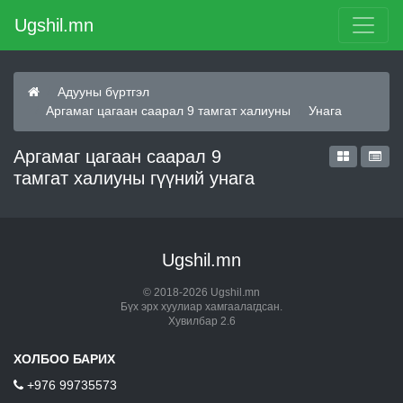
Ugshil.mn
Адууны бүртгэл
Аргамаг цагаан саарал 9 тамгат халиуны
Унага
Аргамаг цагаан саарал 9
тамгат халиуны гүүний унага
Ugshil.mn
© 2018-2026 Ugshil.mn
Бүх эрх хуулиар хамгаалагдсан.
Хувилбар 2.6
ХОЛБОО БАРИХ
+976 99735573