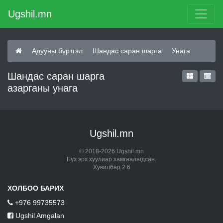
Ugshil.mn
Адууны бүртгэл
Шандас саран шарга
Унага
Шандас саран шарга
азарганы унага
Ugshil.mn
© 2018-2026 Ugshil.mn
Бүх эрх хуулиар хамгаалагдсан.
Хувилбар 2.6
ХОЛБОО БАРИХ
+976 99735573
Ugshil Amgalan