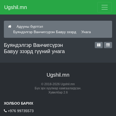
Ugshil.mn
Адууны бүртгэл
Буяндэлгэр Ванчигсүрэн Бавуу зээрд
Унага
Буяндэлгэр Ванчигсүрэн
Бавуу зээрд гүүний унага
Ugshil.mn
© 2018-2026 Ugshil.mn
Бүх эрх хуулиар хамгаалагдсан.
Хувилбар 2.6
ХОЛБОО БАРИХ
+976 99735573