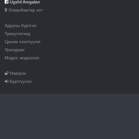
Ugshil Amgalan
Улаанбаатар хот
Адууны бүртгэл
Үржүүлэгчид
Цахим хээлтүүлэг
Уралдаан
Мэдээ, мэдээлэл
Нэвтрэх
Бүртгүүлэх