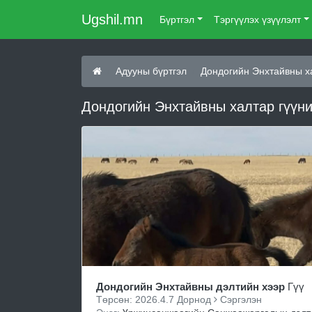
Ugshil.mn
Бүртгэл
Тэргүүлэх үзүүлэлт
Адууны бүртгэл
Дондогийн Энхтайвны х
Дондогийн Энхтайвны халтар гүүни
Дондогийн Энхтайвны дэлтийн хээр
Гүү
Төрсөн: 2026.4.7 Дорнод
Сэргэлэн