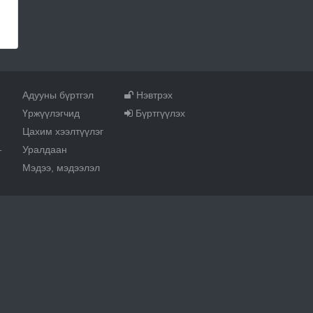
Адууны бүртгэл
Нэвтрэх
Үржүүлэгчид
Бүртгүүлэх
Цахим хээлтүүлэг
Уралдаан
т
Мэдээ, мэдээлэл