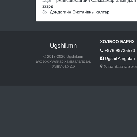
Эцэг:
Үржинсанжаагийн Санжаажаргалын дэлт
зээрд
Эх:
Дондогийн Энхтайвны халтар
ХОЛБОО БАРИХ
Ugshil.mn
+976 99735573
© 2018-2026 Ugshil.mn
Ugshil Amgalan
Бүх эрх хуулиар хамгаалагдсан.
Улаанбаатар хо
Хувилбар 2.6