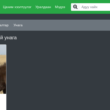
Цахим хээлтүүлэг
Уралдаан
Мэдээ
алтар
Унага
й унага