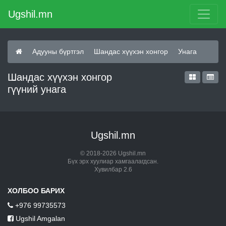
Ugshil.mn
Адууны бүртгэл
Шандас хүүхэн хонгор
Унага
Шандас хүүхэн хонгор
гүүний унага
Ugshil.mn
© 2018-2026 Ugshil.mn
Бүх эрх хуулиар хамгаалагдсан.
Хувилбар 2.6
ХОЛБОО БАРИХ
+976 99735573
Ugshil Amgalan