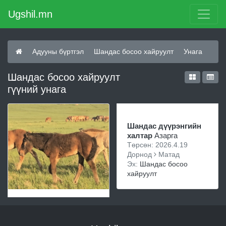
Ugshil.mn
Адууны бүртгэл
Шандас босоо хайруулт
Унага
Шандас босоо хайруулт
гүүний унага
Шандас дүүрэнгийн
халтар
Азарга
Төрсөн: 2026.4.19
Дорнод
Матад
Эх:
Шандас босоо
хайруулт