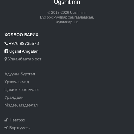
Ugshil.mn
© 2018-2026 Ugshil.mn
Бүх эрх хуулиар хамгаалагдсан.
Хувилбар 2.6
ХОЛБОО БАРИХ
+976 99735573
Ugshil Amgalan
Улаанбаатар хот
Адууны бүртгэл
Үржүүлэгчид
Цахим хээлтүүлэг
Уралдаан
Мэдээ, мэдээлэл
Нэвтрэх
Бүртгүүлэх