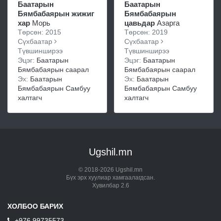
Баатарын
Баатарын
Бямбабаярын жижиг
Бямбабаярын
хар
Морь
цавьдар
Азарга
Төрсөн: 2015
Төрсөн: 2019
Сүхбаатар
Сүхбаатар
Түвшинширээ
Түвшинширээ
Эцэг:
Баатарын
Эцэг:
Баатарын
Бямбабаярын саарал
Бямбабаярын саарал
Эх:
Баатарын
Эх:
Баатарын
Бямбабаярын Самбуу
Бямбабаярын Самбуу
халтагч
халтагч
Ugshil.mn
© 2018-2026 Ugshil.mn
Бүх эрх хуулиар хамгаалагдсан.
Хувилбар 2.6
ХОЛБОО БАРИХ
+976 99735573