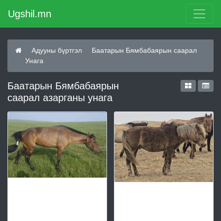
Ugshil.mn
Адууны бүртгэл
Баатарын Бямбабаярын саарал
Унага
Баатарын Бямбабаярын
саарал азарганы унага