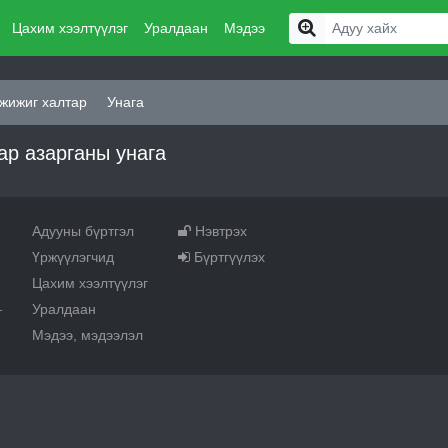
Цахим хээлтүүлэг
Уралдаан
Мэдээ
жижиг халтар
Унага
ар азарганы унага
Адууны бүртгэл
Нэвтрэх
Үржүүлэгчид
Бүртгүүлэх
Цахим хээлтүүлэг
Уралдаан
т
Мэдээ, мэдээлэл