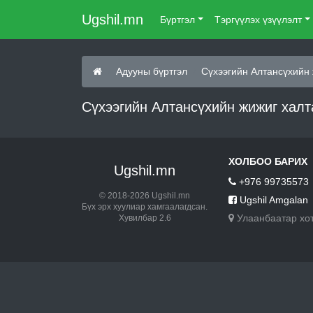
Ugshil.mn
Бүртгэл
Тэргүүлэх үзүүлэлт
Адууны бүртгэл
Сүхээгийн Алтансүхийн 
Сүхээгийн Алтансүхийн жижиг халт
ХОЛБОО БАРИХ
Ugshil.mn
+976 99735573
© 2018-2026 Ugshil.mn
Ugshil Amgalan
Бүх эрх хуулиар хамгаалагдсан.
Улаанбаатар хо
Хувилбар 2.6