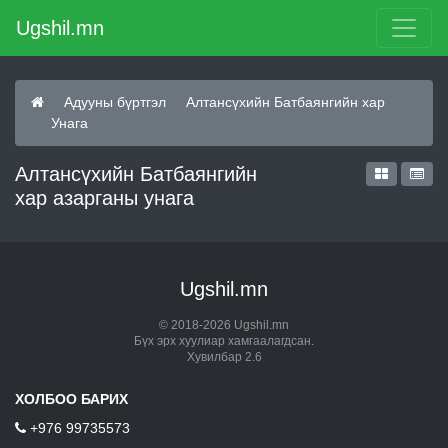
Ugshil.mn
Адууны бүртгэл
Алтансүхийн Батбаянгийн хар
Унага
Алтансүхийн Батбаянгийн
хар азарганы унага
Ugshil.mn
© 2018-2026 Ugshil.mn
Бүх эрх хуулиар хамгаалагдсан.
Хувилбар 2.6
ХОЛБОО БАРИХ
+976 99735573