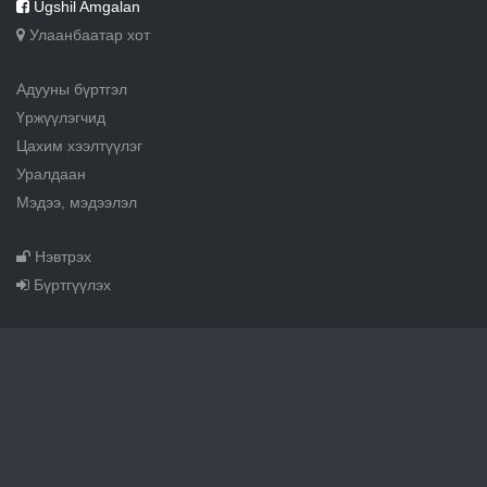
Ugshil Amgalan
Улаанбаатар хот
Адууны бүртгэл
Үржүүлэгчид
Цахим хээлтүүлэг
Уралдаан
Мэдээ, мэдээлэл
Нэвтрэх
Бүртгүүлэх