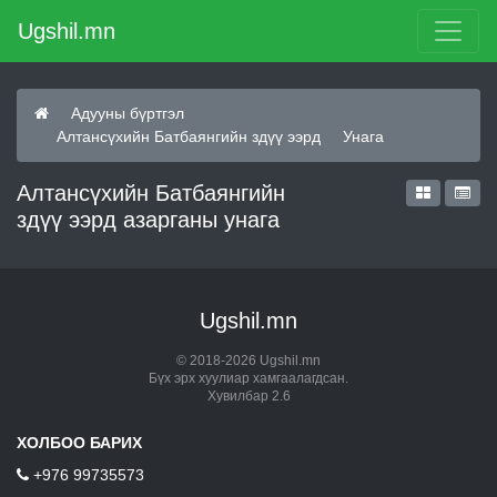
Ugshil.mn
Адууны бүртгэл
Алтансүхийн Батбаянгийн здүү ээрд
Унага
Алтансүхийн Батбаянгийн
здүү ээрд азарганы унага
Ugshil.mn
© 2018-2026 Ugshil.mn
Бүх эрх хуулиар хамгаалагдсан.
Хувилбар 2.6
ХОЛБОО БАРИХ
+976 99735573