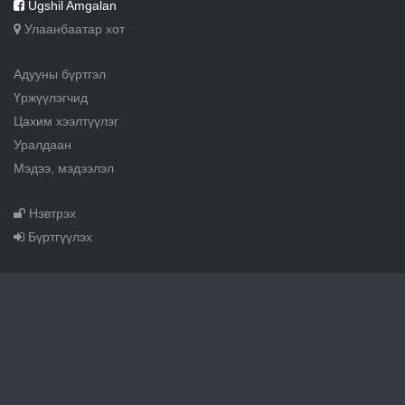
Ugshil Amgalan
Улаанбаатар хот
Адууны бүртгэл
Үржүүлэгчид
Цахим хээлтүүлэг
Уралдаан
Мэдээ, мэдээлэл
Нэвтрэх
Бүртгүүлэх