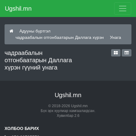
Ugshil.mn
Адууны бүртгэл
чадраабалын отгонбаатарын Даллага хүрэн
Унага
чадраабалын
отгонбаатарын Даллага
хүрэн гүүний унага
Ugshil.mn
© 2018-2026 Ugshil.mn
Бүх эрх хуулиар хамгаалагдсан.
Хувилбар 2.6
ХОЛБОО БАРИХ