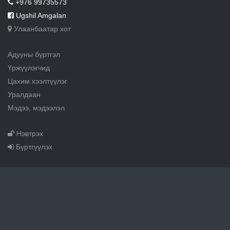
+976 99735573
Ugshil Amgalan
Улаанбаатар хот
Адууны бүртгэл
Үржүүлэгчид
Цахим хээлтүүлэг
Уралдаан
Мэдээ, мэдээлэл
Нэвтрэх
Бүртгүүлэх