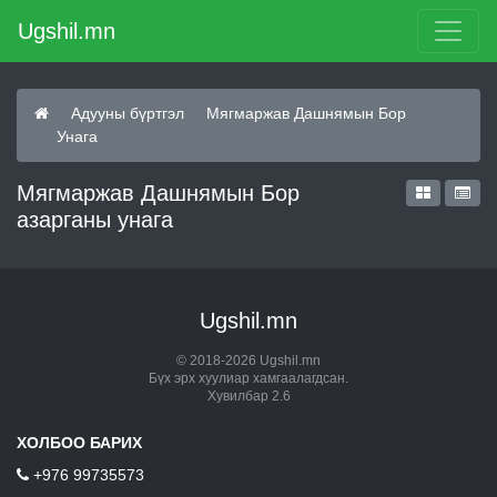
Ugshil.mn
Адууны бүртгэл
Мягмаржав Дашнямын Бор
Унага
Мягмаржав Дашнямын Бор
азарганы унага
Ugshil.mn
© 2018-2026 Ugshil.mn
Бүх эрх хуулиар хамгаалагдсан.
Хувилбар 2.6
ХОЛБОО БАРИХ
+976 99735573