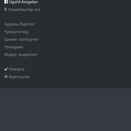
Ugshil Amgalan
Улаанбаатар хот
Адууны бүртгэл
Үржүүлэгчид
Цахим хээлтүүлэг
Уралдаан
Мэдээ, мэдээлэл
Нэвтрэх
Бүртгүүлэх