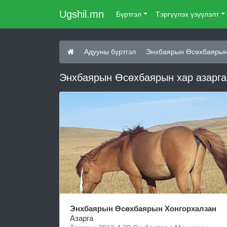
Ugshil.mn
Бүртгэл
Тэргүүлэх үзүүлэлт
Адууны бүртгэл
Энхбаярын Өсөхбаярын
Энхбаярын Өсөхбаярын хар азарга
Энхбаярын Өсөхбаярын Хонгорхалзан
Азарга