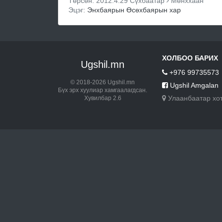
Төрсөн: 2012.4.29 Сүхбаатар
Мөнххаан
Эцэг:
Энхбаярын Өсөхбаярын хар
ХОЛБОО БАРИХ
Ugshil.mn
+976 99735573
© 2018-2026 Ugshil.mn
Ugshil Amgalan
Бүх эрх хуулиар хамгаалагдсан.
Улаанбаатар хо
Хувилбар 2.6