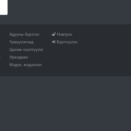
Адууны бүртгэл
Нэвтрэх
Үржүүлэгчид
Бүртгүүлэх
Цахим хээлтүүлэг
Уралдаан
т
Мэдээ, мэдээлэл