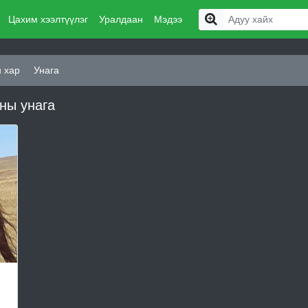
Цахим хээлтүүлэг
Уралдаан
Мэдээ
 хар
Унага
ны унага