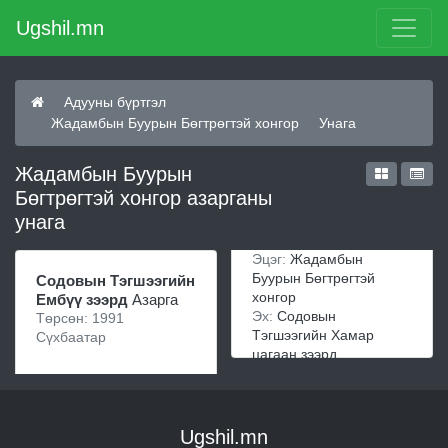
Ugshil.mn
Адууны бүртгэл
Жадамбын Буурын Бөгтрөгтэй хонгор
Унага
Жадамбын Буурын
Бөгтрөгтэй хонгор азарганы
унага
Эцэг:
Жадамбын
Буурын Бөгтрөгтэй
Содовын Тэгшээгийн
хонгор
Ембүү зээрд
Азарга
Эх:
Содовын
Төрсөн: 1991
Тэгшээгийн Хамар
Сүхбаатар
цагаан зээрд
Ugshil.mn