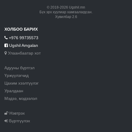
© 2018-2026 Ugshil.mn
Бүх эрх хуулиар хамгаалагдсан.
Хувилбар 2.6
ХОЛБОО БАРИХ
+976 99735573
Ugshil Amgalan
Улаанбаатар хот
Адууны бүртгэл
Үржүүлэгчид
Цахим хээлтүүлэг
Уралдаан
Мэдээ, мэдээлэл
Нэвтрэх
Бүртгүүлэх