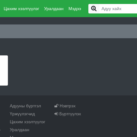
Цахим хээлтүүлэг
Уралдаан
Мэдээ
Адууны бүртгэл
Нэвтрэх
Үржүүлэгчид
Бүртгүүлэх
Цахим хээлтүүлэг
Уралдаан
т