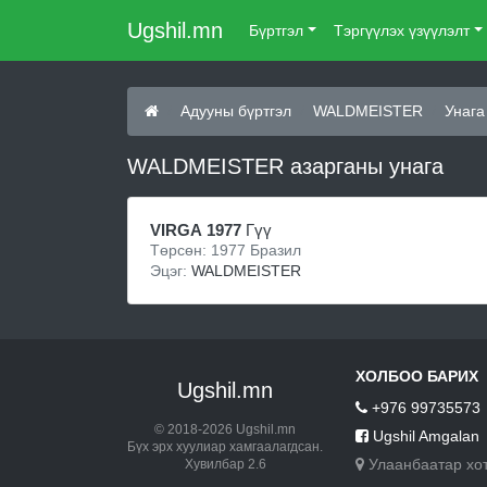
Ugshil.mn
Бүртгэл
Тэргүүлэх үзүүлэлт
Адууны бүртгэл
WALDMEISTER
Унага
WALDMEISTER азарганы унага
VIRGA 1977
Гүү
Төрсөн: 1977 Бразил
Эцэг:
WALDMEISTER
ХОЛБОО БАРИХ
Ugshil.mn
+976 99735573
© 2018-2026 Ugshil.mn
Ugshil Amgalan
Бүх эрх хуулиар хамгаалагдсан.
Улаанбаатар хо
Хувилбар 2.6