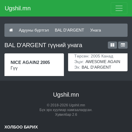
Ugshil.mn
Адууны бүртгэл
BAL D'ARGENT
Унага
BAL D'ARGENT гүүний унага
Төрсөн: 2005 Канад
Эцэг:
AWESOME AGAIN
NICE AGAIN2 2005
Эх:
BAL D'ARGENT
Гүү
Ugshil.mn
© 2018-2026 Ugshil.mn
Бүх эрх хуулиар хамгаалагдсан.
Хувилбар 2.6
ХОЛБОО БАРИХ