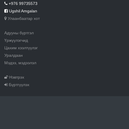
+976 99735573
Ugshil Amgalan
Улаанбаатар хот
Адууны бүртгэл
Үржүүлэгчид
Цахим хээлтүүлэг
Уралдаан
Мэдээ, мэдээлэл
Нэвтрэх
Бүртгүүлэх