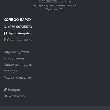
© 2018-2026 Ugshil.mn
Бүх эрх хуулиар хамгаалагдсан.
Хувилбар 2.6
ХОЛБОО БАРИХ
+976 99735573
Ugshil Amgalan
Улаанбаатар хот
Адууны бүртгэл
Үржүүлэгчид
Цахим хээлтүүлэг
Уралдаан
Мэдээ, мэдээлэл
Нэвтрэх
Бүртгүүлэх