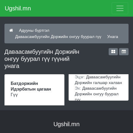
Ugshil.mn
Адууны бүртгэл
Даваасамбуугийн Доржийн онгуу буурал гүү
Унага
Даваасамбуугийн Доржийн
онгуу буурал гүү гүүний
унага
Эцэг:
Даваасамбуугийн
Доржийн галшар халзан
Батдоржийн
Эх:
Даваасамбуугийн
Идэрбатын цагаан
Доржийн онгуу буурал
Гүү
гүү
Ugshil.mn