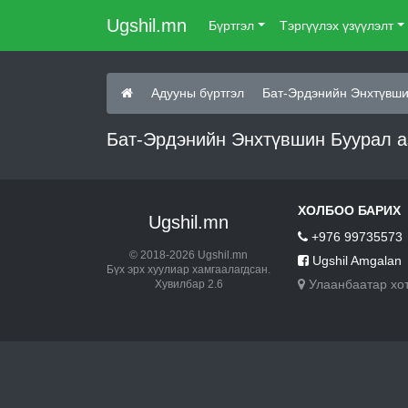
Ugshil.mn
Бүртгэл
Тэргүүлэх үзүүлэлт
Адууны бүртгэл
Бат-Эрдэнийн Энхтүвши
Бат-Эрдэнийн Энхтүвшин Буурал а
ХОЛБОО БАРИХ
Ugshil.mn
+976 99735573
© 2018-2026 Ugshil.mn
Ugshil Amgalan
Бүх эрх хуулиар хамгаалагдсан.
Улаанбаатар хо
Хувилбар 2.6