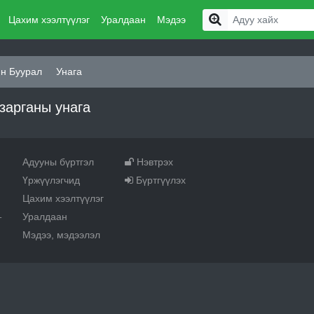
Цахим хээлтүүлэг
Уралдаан
Мэдээ
н Буурал
Унага
зарганы унага
Адууны бүртгэл
Нэвтрэх
Үржүүлэгчид
Бүртгүүлэх
Цахим хээлтүүлэг
Уралдаан
т
Мэдээ, мэдээлэл