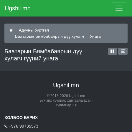
Ugshil.mn
Адууны бүртгэл
Баатарын Бямбабаярын дүү хулагч
Унага
Баатарын Бямбабаярын дүү
хулагч гүүний унага
Ugshil.mn
© 2018-2026 Ugshil.mn
Бүх эрх хуулиар хамгаалагдсан.
Хувилбар 2.6
ХОЛБОО БАРИХ
+976 99735573