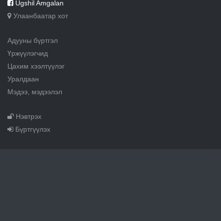
Ugshil Amgalan
Улаанбаатар хот
Адууны бүртгэл
Үржүүлэгчид
Цахим хээлтүүлэг
Уралдаан
Мэдээ, мэдээлэл
Нэвтрэх
Бүртгүүлэх