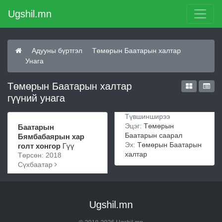
Ugshil.mn
Адууны бүртгэл
Төмөрын Баатарын халтар
Унага
Төмөрын Баатарын халтар
гүүний унага
Түвшинширээ
Эцэг:
Төмөрын
Баатарын
Баатарын саарал
Бямбабаярын хар
Эх:
Төмөрын Баатарын
голт хонгор
Гүү
халтар
Төрсөн: 2018
Сүхбаатар
Ugshil.mn