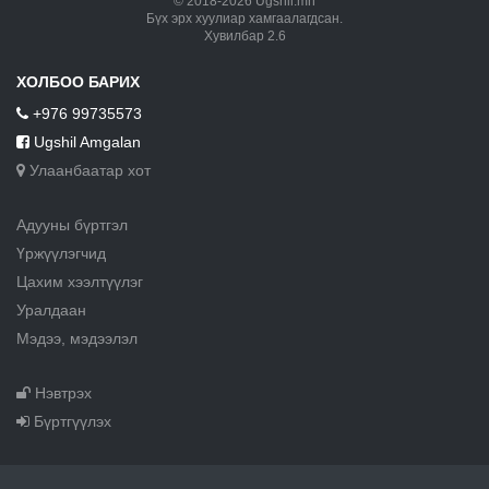
© 2018-2026 Ugshil.mn
Бүх эрх хуулиар хамгаалагдсан.
Хувилбар 2.6
ХОЛБОО БАРИХ
+976 99735573
Ugshil Amgalan
Улаанбаатар хот
Адууны бүртгэл
Үржүүлэгчид
Цахим хээлтүүлэг
Уралдаан
Мэдээ, мэдээлэл
Нэвтрэх
Бүртгүүлэх