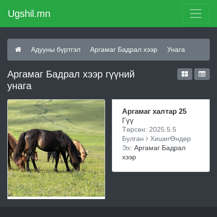
Ugshil.mn
Адууны бүртгэл
Аргамаг Бадрал хээр
Унага
Аргамаг Бадрал хээр гүүний
унага
Аргамаг халтар 25
Гүү
Төрсөн: 2025.5.5
Булган
ХишигӨндөр
Эх:
Аргамаг Бадрал
хээр