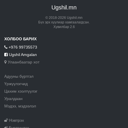
Ugshil.mn
© 2018-2026 Ugshil.mn
Бүх эрх хуулиар хамгаалагдсан.
Хувилбар 2.6
ХОЛБОО БАРИХ
+976 99735573
Ugshil Amgalan
Улаанбаатар хот
Адууны бүртгэл
Үржүүлэгчид
Цахим хээлтүүлэг
Уралдаан
Мэдээ, мэдээлэл
Нэвтрэх
Бүртгүүлэх