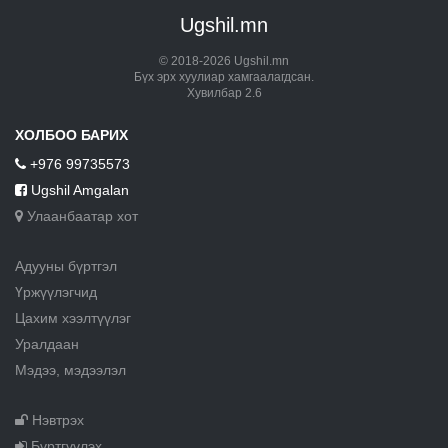
Ugshil.mn
© 2018-2026 Ugshil.mn
Бүх эрх хуулиар хамгаалагдсан.
Хувилбар 2.6
ХОЛБОО БАРИХ
+976 99735573
Ugshil Amgalan
Улаанбаатар хот
Адууны бүртгэл
Үржүүлэгчид
Цахим хээлтүүлэг
Уралдаан
Мэдээ, мэдээлэл
Нэвтрэх
Бүртгүүлэх