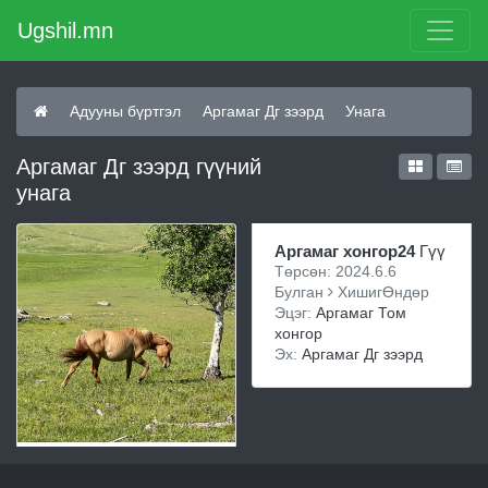
Ugshil.mn
Адууны бүртгэл
Аргамаг Дг зээрд
Унага
Аргамаг Дг зээрд гүүний
унага
Аргамаг хонгор24
Гүү
Төрсөн: 2024.6.6
Булган
ХишигӨндөр
Эцэг:
Аргамаг Том
хонгор
Эх:
Аргамаг Дг зээрд