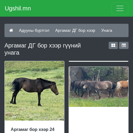
Ugshil.mn
Адууны бүртгэл
Аргамаг ДГ бор хээр
Унага
Аргамаг ДГ бор хээр гүүний
унага
Аргамаг бор хээр 24