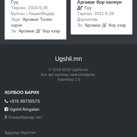
Гүү
Аргамаг бор халиун
Төрсөн: 2024.5.28
ДГ
Гүү
Булган
ХишигӨндөр
Төрсөн: 2021.5.28
Эцэг:
Аргамаг Толин
Дорноговь
хүрэн
Эх:
Аргамаг ДГ бор хээр
Эх:
Аргамаг ДГ бор хээр
Ugshil.mn
© 2018-2026 Ugshil.mn
Бүх эрх хуулиар хамгаалагдсан.
Хувилбар 2.6
ХОЛБОО БАРИХ
+976 99735573
Ugshil Amgalan
Улаанбаатар хот
Адууны бүртгэл