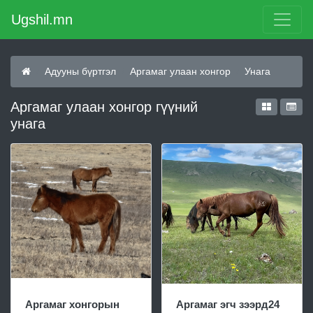
Ugshil.mn
Адууны бүртгэл
Аргамаг улаан хонгор
Унага
Аргамаг улаан хонгор гүүний
унага
Аргамаг хонгорын
Аргамаг эгч зээрд24