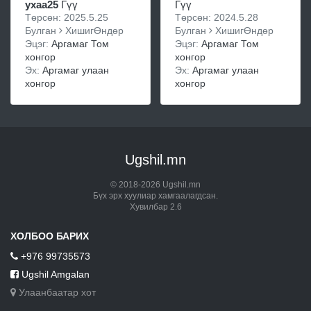
ухаа25
Гүү
Гүү
Төрсөн: 2025.5.25
Төрсөн: 2024.5.28
Булган
ХишигӨндөр
Булган
ХишигӨндөр
Эцэг:
Аргамаг Том
Эцэг:
Аргамаг Том
хонгор
хонгор
Эх:
Аргамаг улаан
Эх:
Аргамаг улаан
хонгор
хонгор
Ugshil.mn
© 2018-2026 Ugshil.mn
Бүх эрх хуулиар хамгаалагдсан.
Хувилбар 2.6
ХОЛБОО БАРИХ
+976 99735573
Ugshil Amgalan
Улаанбаатар хот