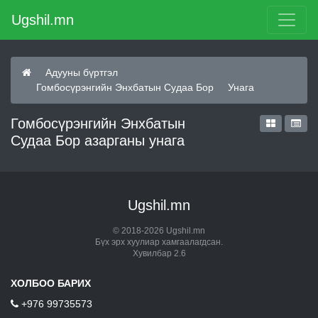
Ugshil.mn
Адууны бүртгэл
Гомбосүрэнгийн Энхбатын Судаа Бор
Унага
Гомбосүрэнгийн Энхбатын
Судаа Бор азарганы унага
Ugshil.mn
© 2018-2026 Ugshil.mn
Бүх эрх хуулиар хамгаалагдсан.
Хувилбар 2.6
ХОЛБОО БАРИХ
+976 99735573