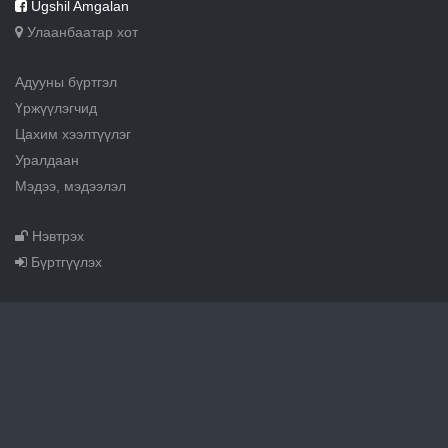
Ugshil Amgalan
Улаанбаатар хот
Адууны бүртгэл
Үржүүлэгчид
Цахим хээлтүүлэг
Уралдаан
Мэдээ, мэдээлэл
Нэвтрэх
Бүртгүүлэх