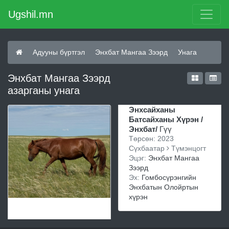
Ugshil.mn
Адууны бүртгэл
Энхбат Мангаа Зээрд
Унага
Энхбат Мангаа Зээрд
азарганы унага
Энхсайханы
Батсайханы Хүрэн /
Энхбат/
Гүү
Төрсөн: 2023
Сүхбаатар
Түмэнцогт
Эцэг:
Энхбат Мангаа
Зээрд
Эх:
Гомбосүрэнгийн
Энхбатын Олойртын
хүрэн