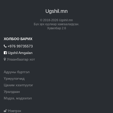
Ugshil.mn
© 2018-2026 Ugshil.mn
Бүх эрх хуулиар хамгаалагдсан.
Хувилбар 2.6
ХОЛБОО БАРИХ
+976 99735573
Ugshil Amgalan
Улаанбаатар хот
Адууны бүртгэл
Үржүүлэгчид
Цахим хээлтүүлэг
Уралдаан
Мэдээ, мэдээлэл
Нэвтрэх