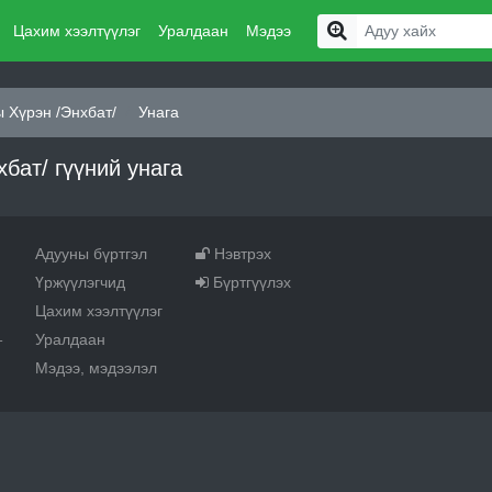
Цахим хээлтүүлэг
Уралдаан
Мэдээ
 Хүрэн /Энхбат/
Унага
бат/ гүүний унага
Адууны бүртгэл
Нэвтрэх
Үржүүлэгчид
Бүртгүүлэх
Цахим хээлтүүлэг
Уралдаан
т
Мэдээ, мэдээлэл