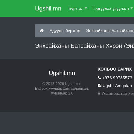
Ugshil.mn
Бүртгэл
Тэргүүлэх үзүүлэлт
Адууны бүртгэл
Энхсайханы Батсайханы
Энхсайханы Батсайханы Хүрэн /Энх
ХОЛБОО БАРИХ
Ugshil.mn
+976 99735573
© 2018-2026 Ugshil.mn
Ugshil Amgalan
Бүх эрх хуулиар хамгаалагдсан.
Улаанбаатар хо
Хувилбар 2.6