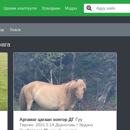
Цахим хээлтүүлэг
Уралдаан
Мэдээ
ор
Унага
нага
Аргамаг цагаан хонгор ДГ
Гүү
Төрсөн: 2021.5.19 Дорноговь
Эрдэнэ