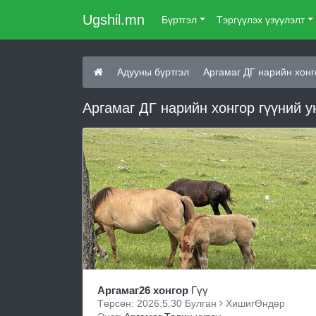
Ugshil.mn
Бүртгэл
Тэргүүлэх үзүүлэлт
Адууны бүртгэл
Аргамаг ДГ нарийн хонг
Аргамаг ДГ нарийн хонгор гүүний у
Аргамаг26 хонгор
Гүү
Төрсөн: 2026.5.30 Булган
ХишигӨндөр