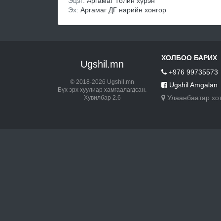
Эцэг:
Аргамаг Толин хүрэн
Эх:
Аргамаг ДГ нарийн хонгор
ХОЛБОО БАРИХ
Ugshil.mn
+976 99735573
© 2018-2026 Ugshil.mn
Ugshil Amgalan
Бүх эрх хуулиар хамгаалагдсан.
Улаанбаатар хо
Хувилбар 2.6