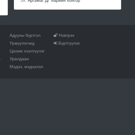
Эх:
Аргамаг ДГ нарийн хонгор
Адууны бүртгэл
Нэвтрэх
Үржүүлэгчид
Бүртгүүлэх
Цахим хээлтүүлэг
Уралдаан
т
Мэдээ, мэдээлэл