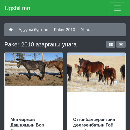
Ugshil.mn
Адууны бүртгэл
Paker 2010
Унага
Paker 2010 азарганы унага
Мягмаржав
Отгонбалсүрэнгийн
Дашнямын Бор
дөлгөөнбатын Гоё