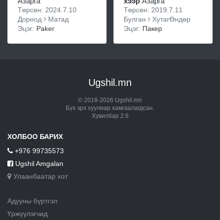
Азарга
хээр
Азарга
Төрсөн: 2024.7.10
Төрсөн: 2019.7.11
Дорнод
Матад
Булган
ХутагӨндөр
Эцэг:
Paker
Эцэг:
Пакер
Ugshil.mn
© 2018-2026 Ugshil.mn
Бүх эрх хуулиар хамгаалагдсан.
Хувилбар 2.6
ХОЛБОО БАРИХ
+976 99735573
Ugshil Amgalan
Улаанбаатар хот
Адууны бүртгэл
Үржүүлэгчид