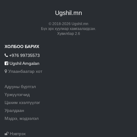
Ugshil.mn
© 2018-2026 Ugshil.mn
Бүх эрх хуулиар хамгаалагдсан.
Хувилбар 2.6
ХОЛБОО БАРИХ
+976 99735573
Ugshil Amgalan
Улаанбаатар хот
Адууны бүртгэл
Үржүүлэгчид
Цахим хээлтүүлэг
Уралдаан
Мэдээ, мэдээлэл
Нэвтрэх