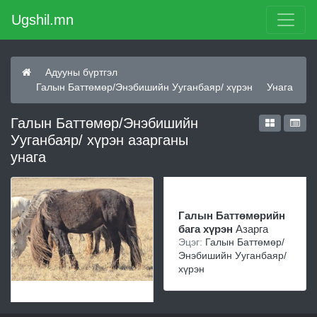
Ugshil.mn
Адууны бүртгэл
Галын Баттөмөр/Энэбишийн Ууганбаяр/ хүрэн
Унага
Галын Баттөмөр/Энэбишийн
Ууганбаяр/ хүрэн азарганы
унага
Галын Баттөмөрийн
бага хүрэн
Азарга
Эцэг:
Галын Баттөмөр/
Энэбишийн Ууганбаяр/
хүрэн