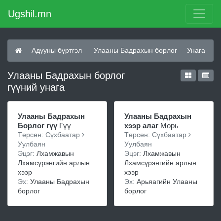
Ugshil.mn
Адууны бүртгэл
Улааны Бадрахын борлог
Унага
Улааны Бадрахын борлог
гүүний унага
Улааны Бадрахын
Улааны Бадрахын
Борлог гүү
Гүү
хээр алаг
Морь
Төрсөн: Сүхбаатар
Төрсөн: Сүхбаатар
Уулбаян
Уулбаян
Эцэг:
Лхамжавын
Эцэг:
Лхамжавын
Лхамсүрэнгийн арлын
Лхамсүрэнгийн арлын
хээр
хээр
Эх:
Улааны Бадрахын
Эх:
Арьяагийн Улааны
борлог
борлог