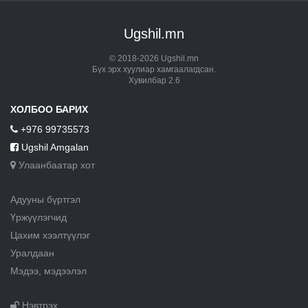
Ugshil.mn
© 2018-2026 Ugshil.mn
Бүх эрх хуулиар хамгаалагдсан.
Хувилбар 2.6
ХОЛБОО БАРИХ
+976 99735573
Ugshil Amgalan
Улаанбаатар хот
Адууны бүртгэл
Үржүүлэгчид
Цахим хээлтүүлэг
Уралдаан
Мэдээ, мэдээлэл
Нэвтрэх