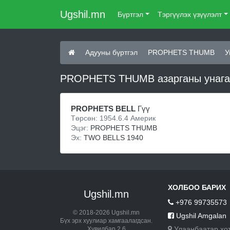
Ugshil.mn
Бүртгэл
Тэргүүлэх үзүүлэлт
Адууны бүртгэл
PROPHETS THUMB
У
PROPHETS THUMB азарганы унага
PROPHETS BELL
Гүү
Төрсөн: 1954.6.4 Америк
Эцэг:
PROPHETS THUMB
Эх:
TWO BELLS 1940
ХОЛБОО БАРИХ
Ugshil.mn
+976 99735573
© 2018-2026 Ugshil.mn
Ugshil Amgalan
Бүх эрх хуулиар хамгаалагдсан.
Улаанбаатар хо
Хувилбар 2.6