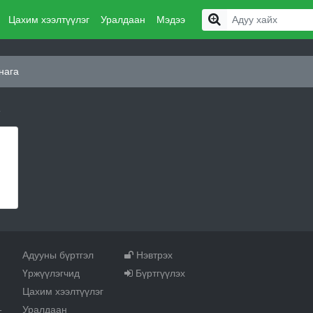
Цахим хээлтүүлэг
Уралдаан
Мэдээ
нага
Адууны бүртгэл
Нэвтрэх
Үржүүлэгчид
Бүртгүүлэх
Цахим хээлтүүлэг
Уралдаан
т