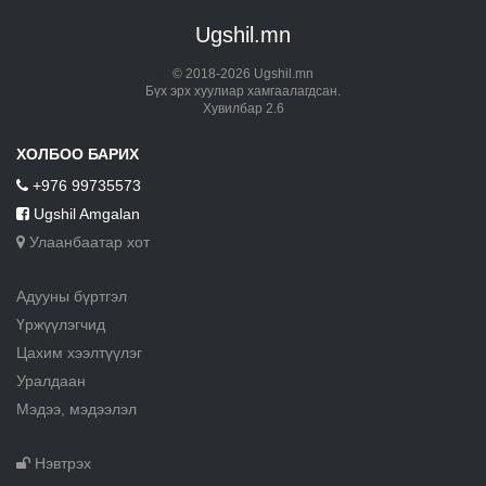
Ugshil.mn
© 2018-2026 Ugshil.mn
Бүх эрх хуулиар хамгаалагдсан.
Хувилбар 2.6
ХОЛБОО БАРИХ
+976 99735573
Ugshil Amgalan
Улаанбаатар хот
Адууны бүртгэл
Үржүүлэгчид
Цахим хээлтүүлэг
Уралдаан
Мэдээ, мэдээлэл
Нэвтрэх