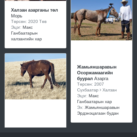
Халзан азарганы төл
Морь
Төрсөн: 2020 Төв
Эцэг:
Макс
Ганбаатарын
халзангийн хар
Жамьяншаравын
Осоржамаагийн
буурал
Азарга
Төрсөн: 2007
Сүхбаатар
Халзан
Эцэг:
Макс
Ганбаатарын хар
Эх:
Жамьяншаравын
Эрдэнэцагаан будан