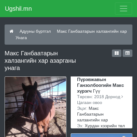
Ugshil.mn
Адууны бүртгэл
Макс Ганбаатарын халзангийн хар
Унага
Макс Ганбаатарын
халзангийн хар азарганы
унага
Пүрэвжавын
Ганзолбоогийн Макс
хүрэгч
Гүү
Төрсөн: 2018 Дорнод
Цагаан овоо
Эцэг:
Макс
Ганбаатарын
халзангийн хар
Эх:
Хурдан хээрийн төл