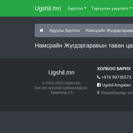
Ugshil.mn
Бүртгэл
Тэргүүлэх үзүүлэлт
Адууны бүртгэл
Намсрайн Жүгдэргаравы
Намсрайн Жүгдэргаравын таван цаг
ХОЛБОО БАРИХ
Ugshil.mn
+976 99735573
© 2018-2026 Ugshil.mn
Ugshil Amgalan
Бүх эрх хуулиар хамгаалагдсан.
Улаанбаатар хо
Хувилбар 2.6