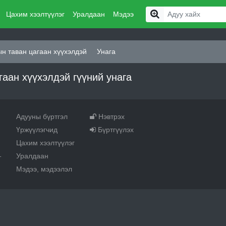
Цахим хээлтүүлэг
Уралдаан
Мэдээ
н таван цагаан хүүхэлдэй
Унага
аан хүүхэлдэй гүүний унага
Адууны бүртгэл
Нэвтрэх
Үржүүлэгчид
Бүртгүүлэх
Цахим хээлтүүлэг
Уралдаан
т
Мэдээ, мэдээлэл