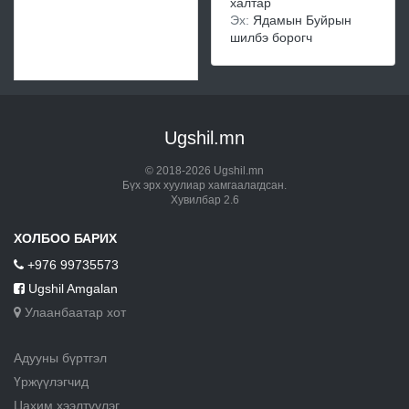
халтар
Эх:
Ядамын Буйрын
шилбэ борогч
Ugshil.mn
© 2018-2026 Ugshil.mn
Бүх эрх хуулиар хамгаалагдсан.
Хувилбар 2.6
ХОЛБОО БАРИХ
+976 99735573
Ugshil Amgalan
Улаанбаатар хот
Адууны бүртгэл
Үржүүлэгчид
Цахим хээлтүүлэг