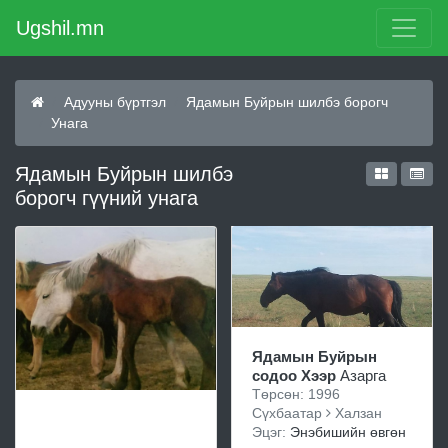
Ugshil.mn
Адууны бүртгэл
Ядамын Буйрын шилбэ борогч
Унага
Ядамын Буйрын шилбэ
борогч гүүний унага
Ядамын Буйрын
содоо Хээр
Азарга
Төрсөн: 1996
Сүхбаатар
Халзан
Эцэг:
Энэбишийн өвгөн