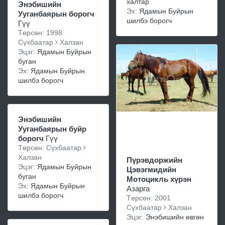
халтар
Энэбишийн
Эх:
Ядамын Буйрын
Ууганбаярын борогч
шилбэ борогч
Гүү
Төрсөн: 1998
Сүхбаатар
Халзан
Эцэг:
Ядамын Буйрын
буган
Эх:
Ядамын Буйрын
шилбэ борогч
Энэбишийн
Ууганбаярын буйр
борогч
Гүү
Төрсөн: Сүхбаатар
Халзан
Пүрэвдоржийн
Эцэг:
Ядамын Буйрын
Цэвэгмидийн
буган
Мотоцикль хүрэн
Эх:
Ядамын Буйрын
Азарга
шилбэ борогч
Төрсөн: 2001
Сүхбаатар
Халзан
Эцэг:
Энэбишийн өвгөн