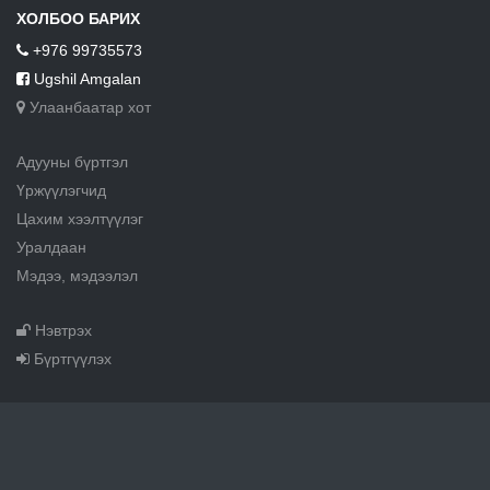
ХОЛБОО БАРИХ
+976 99735573
Ugshil Amgalan
Улаанбаатар хот
Адууны бүртгэл
Үржүүлэгчид
Цахим хээлтүүлэг
Уралдаан
Мэдээ, мэдээлэл
Нэвтрэх
Бүртгүүлэх