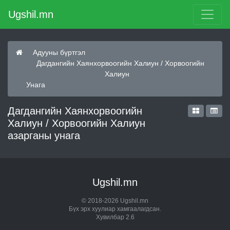
Ugshil.mn
Адууны бүртгэл
Дагдангийн Хаянхорвоогийн Халиун / Хорвоогийн
Халиун
Унага
Дагдангийн Хаянхорвоогийн
Халиун / Хорвоогийн Халиун
азарганы унага
Ugshil.mn
© 2018-2026 Ugshil.mn
Бүх эрх хуулиар хамгаалагдсан.
Хувилбар 2.6