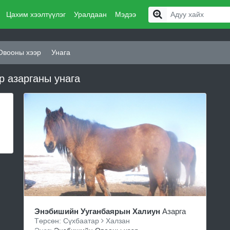
Цахим хээлтүүлэг
Уралдаан
Мэдээ
Овооны хээр
Унага
 азарганы унага
Энэбишийн Ууганбаярын Халиун
Азарга
Төрсөн: Сүхбаатар
Халзан