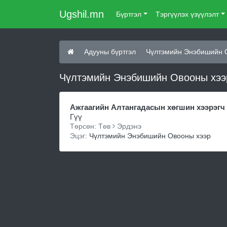
Ugshil.mn
Бүртгэл
Тэргүүлэх үзүүлэлт
Адууны бүртгэл
Чүлтэмийн Энэбишийн 
Чүлтэмийн Энэбишийн Овооны хээр
Ажгаагийн Алтангадасын хөгшин хээрэгч
Гүү
Төрсөн: Төв
Эрдэнэ
Эцэг:
Чүлтэмийн Энэбишийн Овооны хээр