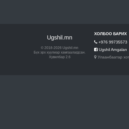
ХОЛБОО БАРИХ
Ugshil.mn
+976 99735573
© 2018-2026 Ugshil.mn
Ugshil Amgalan
Бүх эрх хуулиар хамгаалагдсан.
Улаанбаатар хо
Хувилбар 2.6