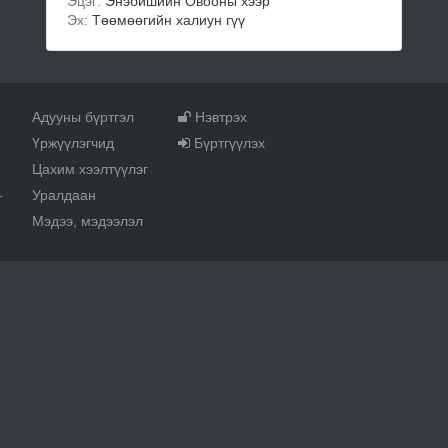
Эцэг:
Энэбишийн Овооны хээр
Эх:
Төөмөөгийн халиун гүү
Адууны бүртгэл
Нэвтрэх
Үржүүлэгчид
Бүртгүүлэх
Цахим хээлтүүлэг
Уралдаан
т
Мэдээ, мэдээлэл