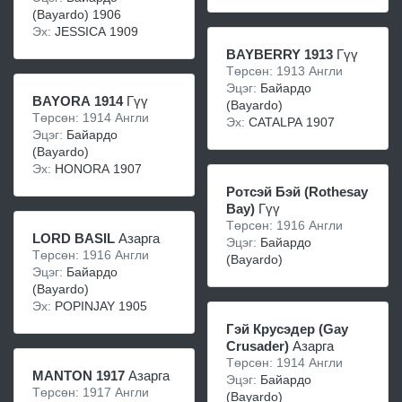
(Bayardo) 1906
Эх:
JESSICA 1909
BAYBERRY 1913
Гүү
Төрсөн: 1913 Англи
Эцэг:
Бaйaрдо
BAYORA 1914
Гүү
(Bayardo)
Төрсөн: 1914 Англи
Эх:
CATALPA 1907
Эцэг:
Бaйaрдо
(Bayardo)
Эх:
HONORA 1907
Ротсэй Бэй (Rothesay
Bay)
Гүү
Төрсөн: 1916 Англи
LORD BASIL
Азарга
Эцэг:
Бaйaрдо
Төрсөн: 1916 Англи
(Bayardo)
Эцэг:
Бaйaрдо
(Bayardo)
Эх:
POPINJAY 1905
Гэй Крусэдер (Gay
Crusader)
Азарга
Төрсөн: 1914 Англи
MANTON 1917
Азарга
Эцэг:
Бaйaрдо
Төрсөн: 1917 Англи
(Bayardo)