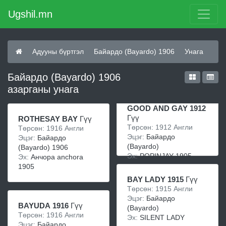
Ugshil.mn
Адууны бүртгэл
Бaйaрдо (Bayardo) 1906
Унага
Бaйaрдо (Bayardo) 1906
азарганы унага
GOOD AND GAY 1912
Гүү
ROTHESAY BAY
Гүү
Төрсөн: 1912 Англи
Төрсөн: 1916 Англи
Эцэг:
Бaйaрдо
Эцэг:
Бaйaрдо
(Bayardo)
(Bayardo) 1906
Эх:
POPINJAY 1905
Эх:
Анчора anchora
1905
BAY LADY 1915
Гүү
Төрсөн: 1915 Англи
Эцэг:
Бaйaрдо
BAYUDA 1916
Гүү
(Bayardo)
Төрсөн: 1916 Англи
Эх:
SILENT LADY
Эцэг:
Бaйaрдо