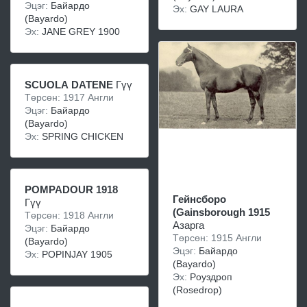
Эцэг:
Бaйaрдо
Эх:
GAY LAURA
(Bayardo)
Эх:
JANE GREY 1900
SCUOLA DATENE
Гүү
Төрсөн: 1917 Англи
Эцэг:
Бaйaрдо
(Bayardo)
Эх:
SPRING CHICKEN
POMPADOUR 1918
Гейнсборо
Гүү
(Gainsborough 1915
Төрсөн: 1918 Англи
Азарга
Эцэг:
Бaйaрдо
Төрсөн: 1915 Англи
(Bayardo)
Эцэг:
Бaйaрдо
Эх:
POPINJAY 1905
(Bayardo)
Эх:
Рoуздрoп
(Rosedrop)