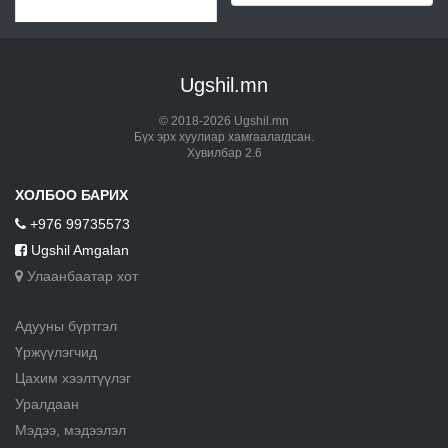
Ugshil.mn
© 2018-2026 Ugshil.mn
Бүх эрх хуулиар хамгаалагдсан.
Хувилбар 2.6
ХОЛБОО БАРИХ
+976 99735573
Ugshil Amgalan
Улаанбаатар хот
Адууны бүртгэл
Үржүүлэгчид
Цахим хээлтүүлэг
Уралдаан
Мэдээ, мэдээлэл