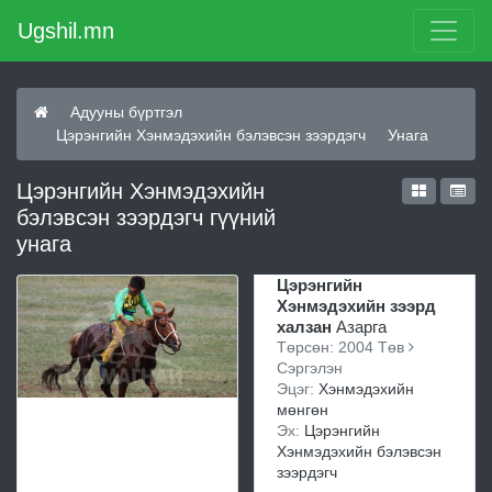
Ugshil.mn
Адууны бүртгэл
Цэрэнгийн Хэнмэдэхийн бэлэвсэн зээрдэгч
Унага
Цэрэнгийн Хэнмэдэхийн
бэлэвсэн зээрдэгч гүүний
унага
Цэрэнгийн
Хэнмэдэхийн зээрд
халзан
Азарга
Төрсөн: 2004 Төв
Сэргэлэн
Эцэг:
Хэнмэдэхийн
мөнгөн
Эх:
Цэрэнгийн
Хэнмэдэхийн бэлэвсэн
зээрдэгч