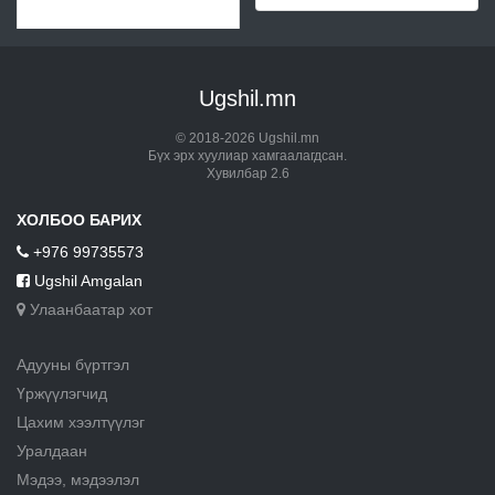
Ugshil.mn
© 2018-2026 Ugshil.mn
Бүх эрх хуулиар хамгаалагдсан.
Хувилбар 2.6
ХОЛБОО БАРИХ
+976 99735573
Ugshil Amgalan
Улаанбаатар хот
Адууны бүртгэл
Үржүүлэгчид
Цахим хээлтүүлэг
Уралдаан
Мэдээ, мэдээлэл