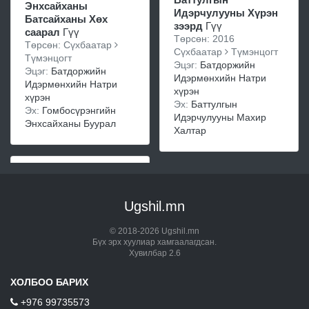
Энхсайханы
Идэрчулууны Хүрэн
Батсайханы Хөх
зээрд
Гүү
саарал
Гүү
Төрсөн: 2016
Төрсөн: Сүхбаатар
Сүхбаатар
Түмэнцогт
Түмэнцогт
Эцэг:
Батдоржийн
Эцэг:
Батдоржийн
Идэрмөнхийн Натри
Идэрмөнхийн Натри
хүрэн
хүрэн
Эх:
Баттулгын
Эх:
Гомбосүрэнгийн
Идэрчулууны Махир
Энхсайханы Буурал
Халтар
Ugshil.mn
© 2018-2026 Ugshil.mn
Бүх эрх хуулиар хамгаалагдсан.
Хувилбар 2.6
ХОЛБОО БАРИХ
+976 99735573