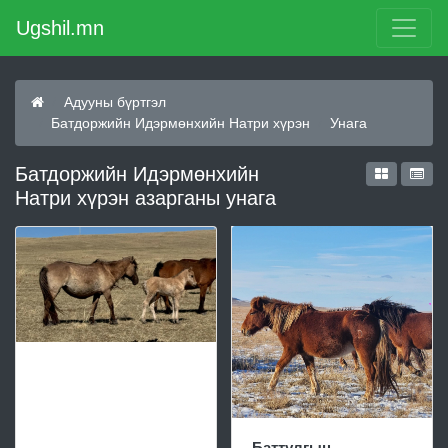
Ugshil.mn
Адууны бүртгэл
Батдоржийн Идэрмөнхийн Натри хүрэн
Унага
Батдоржийн Идэрмөнхийн
Натри хүрэн азарганы унага
Баттулгын