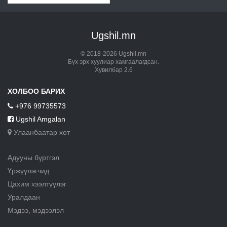
Ugshil.mn
© 2018-2026 Ugshil.mn
Бүх эрх хуулиар хамгаалагдсан.
Хувилбар 2.6
ХОЛБОО БАРИХ
+976 99735573
Ugshil Amgalan
Улаанбаатар хот
Адууны бүртгэл
Үржүүлэгчид
Цахим хээлтүүлэг
Уралдаан
Мэдээ, мэдээлэл