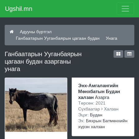
Ugshil.mn
Адууны бүртгэл
Ганбаатарын Ууганбаярын цагаан будан
Унага
Ганбаатарын Ууганбаярын
цагаан будан азарганы
унага
Энх-Амгалангийн
Мөнхбатын Будан
халзан
Азарга
Төрсөн: 2021
Сүхбаатар
Халзан
Эцэг:
Будан
Эх:
Бяхрын Батмөнхийн
хүрэн халзан