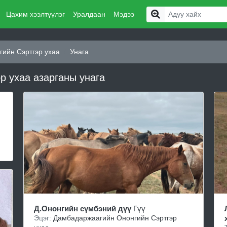
Цахим хээлтүүлэг
Уралдаан
Мэдээ
ийн Сэртгэр ухаа
Унага
р ухаа азарганы унага
Д.Ононгийн сүмбэний дүү
Гүү
Эцэг:
Дамбадаржаагийн Ононгийн Сэртгэр