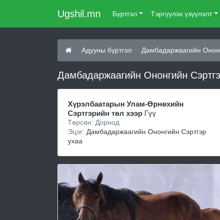
Ugshil.mn
Бүртгэл
Тэргүүлэх үзүүлэлт
Адууны бүртгэл
Дамбадаржаагийн Ононг
Дамбадаржаагийн Ононгийн Сэртгэ
Хүрэлбаатарын Улам-Өрнөхийн
Сэртгэрийн төл хээр
Гүү
Төрсөн: Дорнод
Эцэг:
Дамбадаржаагийн Ононгийн Сэртгэр
ухаа