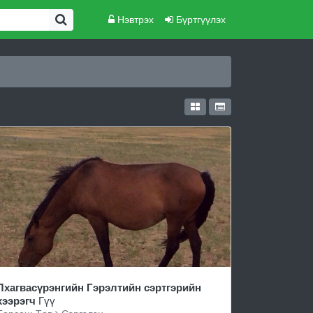
Нэвтрэх
Бүртгүүлэх
Лхагвасүрэнгийн Гэрэлтийн сэртгэрийн
хээрэгч
Гүү