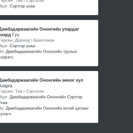
Төрсөн: Төв
Сэргэлэн
Эцэг:
Сэртгэр ухаа
Дамбадаржаагийн Ононгийн ухардаг
зээрд
Гүү
Төрсөн: Дорнод
Баянтүмэн
Эцэг:
Сэртгэр ухаа
Эх:
Дамбадаржаагийн Ононгийн туулын
хээрэгч
Дамбадаржаагийн Ононгийн эмнэг хул
Азарга
Төрсөн: Төв
Сэргэлэн
Эцэг:
Дамбадаржаагийн Ононгийн Сэртгэр
ухаа
Эх:
Дамбадаржаагийн Ононгийн өсгий цагаан
хулагч