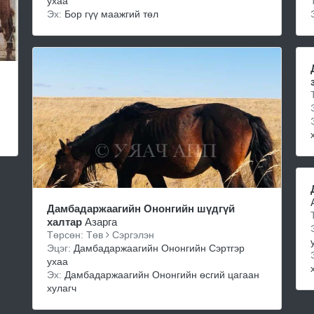
ухаа
Эх:
Бор гүү маажгий төл
Дамбадаржаагийн Ононгийн шүдгүй
халтар
Азарга
Төрсөн: Төв
Сэргэлэн
Эцэг:
Дамбадаржаагийн Ононгийн Сэртгэр
ухаа
Эх:
Дамбадаржаагийн Ононгийн өсгий цагаан
хулагч