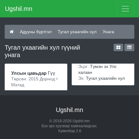
Ugshil.mn
Адууны бүртгэл
Тугал ухаагийн хул
Унага
Тугал ухаагийн хул гүүний
унага
Эцэг:
Түмэн эх Улс
халзан
Улсын цавьдар
Гүү
Эх:
Тугал ухаагийн хул
Төрсөн: 2015 Дорнод
Матад
Ugshil.mn
© 2018-2026 Ugshil.mn
Бүх эрх хуулиар хамгаалагдсан.
Хувилбар 2.6