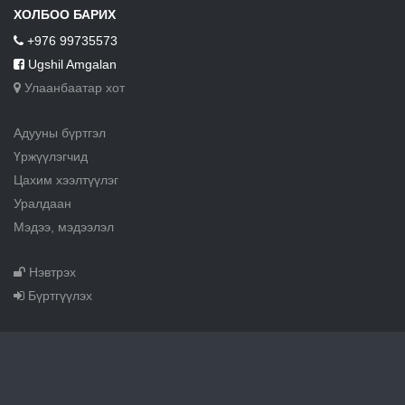
ХОЛБОО БАРИХ
+976 99735573
Ugshil Amgalan
Улаанбаатар хот
Адууны бүртгэл
Үржүүлэгчид
Цахим хээлтүүлэг
Уралдаан
Мэдээ, мэдээлэл
Нэвтрэх
Бүртгүүлэх