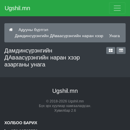
Ugshil.mn
Адууны бүртгэл
Дамдинсүрэнгийн ДАваасүрэнгийн наран хээр
Унага
Дамдинсүрэнгийн
ДАваасүрэнгийн наран хээр
азарганы унага
Ugshil.mn
© 2018-2026 Ugshil.mn
Бүх эрх хуулиар хамгаалагдсан.
Хувилбар 2.6
ХОЛБОО БАРИХ