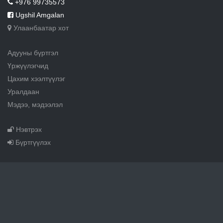
+976 99735573
Ugshil Amgalan
Улаанбаатар хот
Адууны бүртгэл
Үржүүлэгчид
Цахим хээлтүүлэг
Уралдаан
Мэдээ, мэдээлэл
Нэвтрэх
Бүртгүүлэх