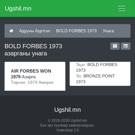
Ugshil.mn
Адууны бүртгэл
BOLD FORBES 1973
Унага
BOLD FORBES 1973
азарганы унага
Эцэг:
BOLD FORBES
1973
AIR FORBES WON
Эх:
BRONZE POINT
1979
Азарга
1973
Төрсөн: 1979 Америк
Ugshil.mn
© 2018-2026 Ugshil.mn
Бүх эрх хуулиар хамгаалагдсан.
Хувилбар 2.6