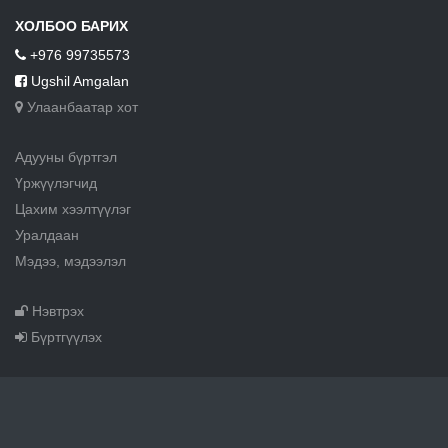
ХОЛБОО БАРИХ
+976 99735573
Ugshil Amgalan
Улаанбаатар хот
Адууны бүртгэл
Үржүүлэгчид
Цахим хээлтүүлэг
Уралдаан
Мэдээ, мэдээлэл
Нэвтрэх
Бүртгүүлэх