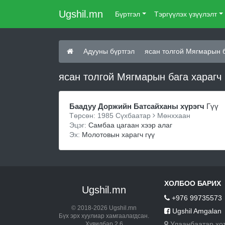
Ugshil.mn
Бүртгэл
Тэргүүлэх үзүүлэлт
Адууны бүртгэл
ясан толгой Мягмарын б
ясан толгой Мягмарын бага харагч 
Баадуу Доржийн Батсайханы хүрэгч
Гүү
Төрсөн: 1985 Сүхбаатар
Мөнххаан
Эцэг:
Самбаа цагаан хээр алаг
Эх:
Молотовын харагч гүү
ХОЛБОО БАРИХ
Ugshil.mn
+976 99735573
© 2018-2026 Ugshil.mn
Ugshil Amgalan
Бүх эрх хуулиар хамгаалагдсан.
Улаанбаатар хо
Хувилбар 2.6