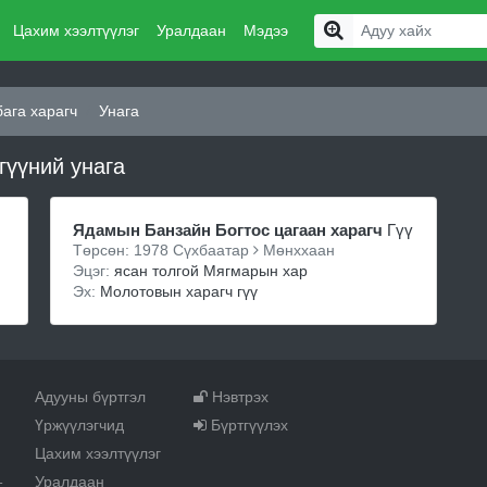
Цахим хээлтүүлэг
Уралдаан
Мэдээ
ага харагч
Унага
гүүний унага
Ядамын Банзайн Богтос цагаан харагч
Гүү
Төрсөн: 1978 Сүхбаатар
Мөнххаан
Эцэг:
ясан толгой Мягмарын хар
Эх:
Молотовын харагч гүү
Адууны бүртгэл
Нэвтрэх
Үржүүлэгчид
Бүртгүүлэх
Цахим хээлтүүлэг
Уралдаан
т