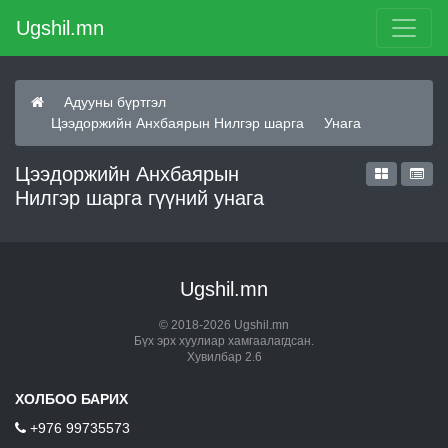
Ugshil.mn
Адууны бүртгэл
Цээдоржийн Анхбаярын Нилгэр шарга
Унага
Цээдоржийн Анхбаярын
Нилгэр шарга гүүний унага
Ugshil.mn
© 2018-2026 Ugshil.mn
Бүх эрх хуулиар хамгаалагдсан.
Хувилбар 2.6
ХОЛБОО БАРИХ
+976 99735573