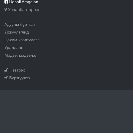
Ugshil Amgalan
Улаанбаатар хот
Адууны бүртгэл
Үржүүлэгчид
Цахим хээлтүүлэг
Уралдаан
Мэдээ, мэдээлэл
Нэвтрэх
Бүртгүүлэх