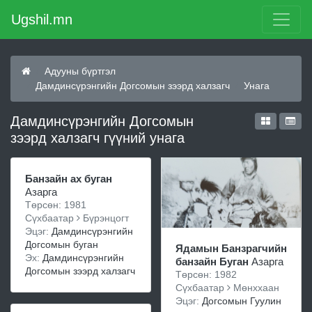
Ugshil.mn
Адууны бүртгэл
Дамдинсүрэнгийн Догсомын зээрд халзагч
Унага
Дамдинсүрэнгийн Догсомын
зээрд халзагч гүүний унага
Банзайн ах буган
Азарга
Төрсөн: 1981
Сүхбаатар
Бүрэнцогт
Эцэг:
Дамдинсүрэнгийн
Догсомын буган
Ядамын Банзрагчийн
Эх:
Дамдинсүрэнгийн
банзайн Буган
Азарга
Догсомын зээрд халзагч
Төрсөн: 1982
Сүхбаатар
Мөнххаан
Эцэг:
Догсомын Гуулин