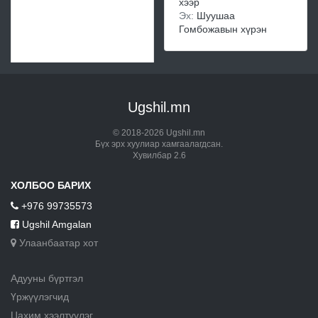
хээр
Эх:
Шуушаа
Гомбожавын хүрэн
Ugshil.mn
© 2018-2026 Ugshil.mn
Бүх эрх хуулиар хамгаалагдсан.
Хувилбар 2.6
ХОЛБОО БАРИХ
+976 99735573
Ugshil Amgalan
Улаанбаатар хот
Адууны бүртгэл
Үржүүлэгчид
Цахим хээлтүүлэг